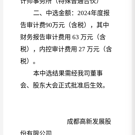
计师事务所（特殊普通合伙）
二、中
选
金额：
2024
年度报
告
审计费
90
万元（含税），其中
财务
报告
审计费用
63
万元（含
税），内控审计费用
27
万元（含
税）。
本
中选结果
需经我司
董事
会、
股东大会正式批准后生效。
成都高新发展
股
份有限公司