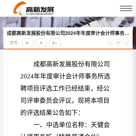
成都高新发展股份有限公司2024年年度审计会计师事务所
选聘项目采购结果公告
字号:
A-
A
A+
成都高新发展
股份有限公司
2024年年度
审计
会计师事务所
选
聘
项目
评选
工作已经结束，经
公
司评审
委员会
评议
，现将本项目
的
评选
结果公告如下：
一、中
选
单位名称：天
健
会